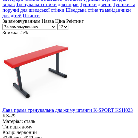
вправ
Тренувальні стійки для вправ
Турніки дверні
Турніки та
поручні для шведської стінки
Шведська стіна та майданчики
для дітей
Штанги
За замовчуванням
Назва
Ціна
Рейтинг
Знижка -5%
Лава пряма тренувальна для жиму штанги K-SPORT KSH023
KS-29
Матеріал:
сталь
Тип:
для дому
Колір:
червоний
4245 грн.
4033 грн.