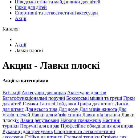
Шведська стіна та майданчики для дітей
Гірки для дітей
Спортивні та легкоатлетичні аксесуари
Акції
Каталог
Акції
Лавки плоскі
Акции - Лавки плоскі
Акції за категоріями
Всі акції
Аксесуари для вправ
Аксесуари для лав
Багатофункціональні поручні
Боксерські мішки та груші
Гірки
для дітей
Гамаки
Гантелі
Гойдалки
Грифи для штанг
Диски
для штанг
Для всього тіла
Для дому
Для м'язів живота
Для
м'язів плечей
Лавки для м’язів спини
Лавки під штанги
Лавки
плоскі
×
Лавки регульовані
Набори тренажерів
Настінні
турніки
Поручні для вправ
Професійне обладнання для вправ
Рукавиці для тренувань
Спортивні та легкоатлетичні
аксесуари
Стійки на штанги
Стельові турніки
Стрічки для