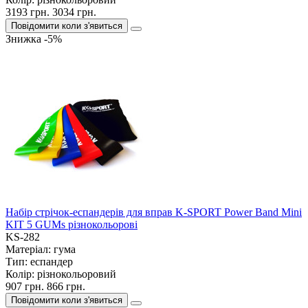
3193 грн.
3034 грн.
Повідомити коли з'явиться
Знижка -5%
Набір стрічок-еспандерів для вправ K-SPORT Power Band Mini
KIT 5 GUMs різнокольорові
KS-282
Матеріал:
гума
Тип:
еспандер
Колір:
різнокольоровий
907 грн.
866 грн.
Повідомити коли з'явиться