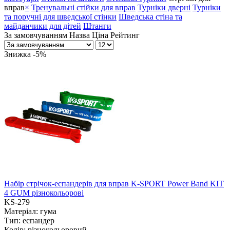
вправ
×
Тренувальні стійки для вправ
Турніки дверні
Турніки
та поручні для шведської стінки
Шведська стіна та
майданчики для дітей
Штанги
За замовчуванням
Назва
Ціна
Рейтинг
Знижка -5%
Набір стрічок-еспандерів для вправ K-SPORT Power Band KIT
4 GUM різнокольорові
KS-279
Матеріал:
гума
Тип:
еспандер
Колір:
різнокольоровий