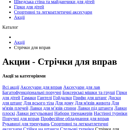
Шведська стіна та майданчики для дітей
Гірки для дітей
Спортивні та легкоатлетичні аксесуари
Акції
Каталог
Акції
Стрічки для вправ
Акции - Стрічки для вправ
Акції за категоріями
Всі акції
Аксесуари для вправ
Аксесуари для лав
Багатофункціональні поручні
Боксерські мішки та груші
Гірки
для дітей
Гамаки
Гантелі
Гойдалки
Грифи для штанг
Диски
для штанг
Для всього тіла
Для дому
Для м'язів живота
Для
м'язів плечей
Лавки для м’язів спини
Лавки під штанги
Лавки
плоскі
Лавки регульовані
Набори тренажерів
Настінні турніки
Поручні для вправ
Професійне обладнання для вправ
Рукавиці для тренувань
Спортивні та легкоатлетичні
аксесуари
Стійки на штанги
Стельові турніки
Стрічки для