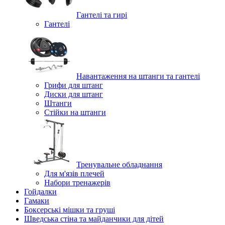
Гантелі та гирі
Гантелі
Навантаження на штанги та гантелі
Грифи для штанг
Диски для штанг
Штанги
Стійки на штанги
Тренувальне обладнання
Для м'язів плечей
Набори тренажерів
Гойдалки
Гамаки
Боксерські мішки та груші
Шведська стіна та майданчики для дітей