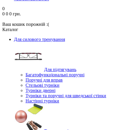
0
0
0
0 грн.
Ваш кошик порожній :(
Каталог
Для силового тренування
Для підтягувань
Багатофункціональні поручні
Поручні для вправ
Стельові турніки
Турніки дверні
Турніки та поручні для шведської стінки
Настінні турніки