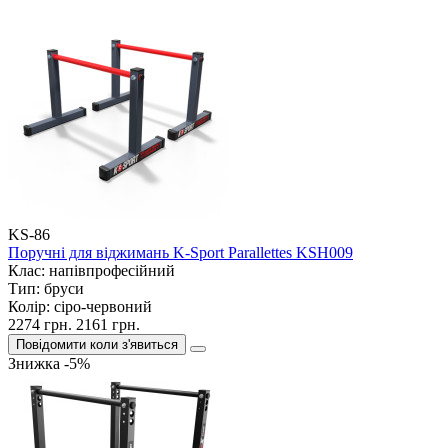
KS-86
Поручні для віджимань K-Sport Parallettes KSH009
Клас:
напівпрофесійний
Тип:
бруси
Колір:
сіро-червоний
2274 грн.
2161 грн.
Повідомити коли з'явиться
Знижка -5%