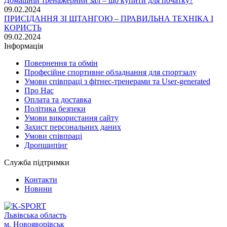
Домашній тренажерний зал – що купити для початку?
09.02.2024
ПРИСІДАННЯ ЗІ ШТАНГОЮ – ПРАВИЛЬНА ТЕХНІКА І
КОРИСТЬ
09.02.2024
Iнформація
Повернення та обмін
Професійне спортивне обладнання для спортзалу
Умови співпраці з фітнес-тренерами та User-generated
Про Нас
Оплата та доставка
Політика безпеки
Умови використання сайту
Захист персональних даних
Умови співпраці
Дропшипінг
Служба підтримки
Контакти
Новини
Львівська область
м. Новояворівськ