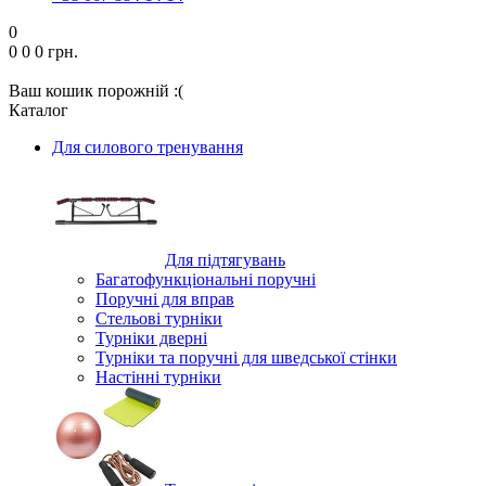
0
0
0
0 грн.
Ваш кошик порожній :(
Каталог
Для силового тренування
Для підтягувань
Багатофункціональні поручні
Поручні для вправ
Стельові турніки
Турніки дверні
Турніки та поручні для шведської стінки
Настінні турніки