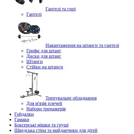
Гантелі та гирі
Гантелі
Навантаження на штанги та гантелі
Грифи для штанг
Диски для штанг
Штанги
Стійки на штанги
Тренувальне обладнання
Для м'язів плечей
Набори тренажерів
Гойдалки
Гамаки
Боксерські мішки та груші
Шведська стіна та майданчики для дітей