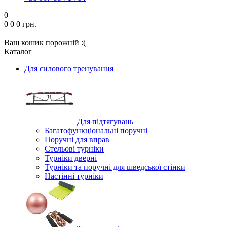
0
0
0
0 грн.
Ваш кошик порожній :(
Каталог
Для силового тренування
Для підтягувань
Багатофункціональні поручні
Поручні для вправ
Стельові турніки
Турніки дверні
Турніки та поручні для шведської стінки
Настінні турніки