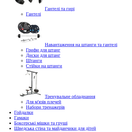
Гантелі та гирі
Гантелі
Навантаження на штанги та гантелі
Грифи для штанг
Диски для штанг
Штанги
Стійки на штанги
Тренувальне обладнання
Для м'язів плечей
Набори тренажерів
Гойдалки
Гамаки
Боксерські мішки та груші
Шведська стіна та майданчики для дітей