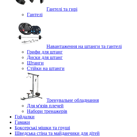
Гантелі та гирі
Гантелі
Навантаження на штанги та гантелі
Грифи для штанг
Диски для штанг
Штанги
Стійки на штанги
Тренувальне обладнання
Для м'язів плечей
Набори тренажерів
Гойдалки
Гамаки
Боксерські мішки та груші
Шведська стіна та майданчики для дітей