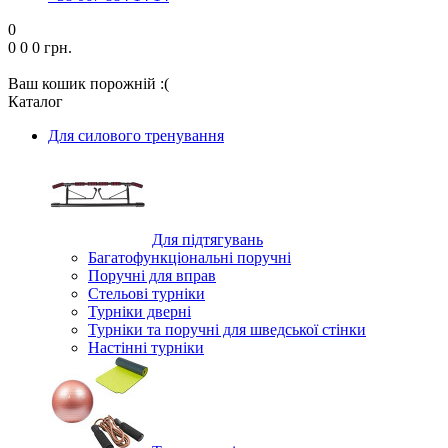
0
0
0
0 грн.
Ваш кошик порожній :(
Каталог
Для силового тренування
Для підтягувань
Багатофункціональні поручні
Поручні для вправ
Стельові турніки
Турніки дверні
Турніки та поручні для шведської стінки
Настінні турніки